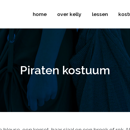
home
over kelly
lessen
kos
Piraten kostuum
e blouse, een korset, haar sjaal en een broek of rok. A